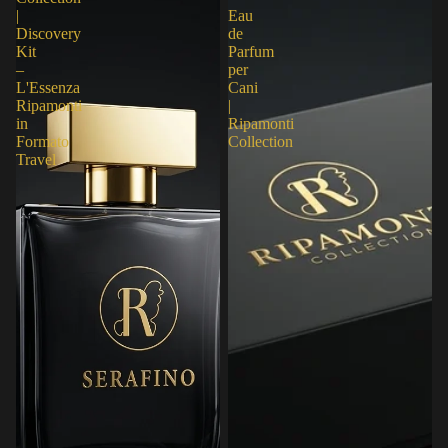
|
Eau
Discovery
de
Kit
Parfum
–
per
L'Essenza
Cani
Ripamonti
|
in
Ripamonti
Formato
Collection
Travel