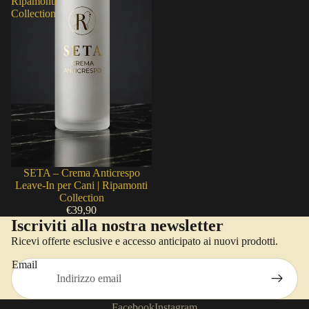
Ripamonti
Collection
Esaurito
SETA – Crema Anticrespo
Leave-In per Cani | Ripamonti
Collection
€39,90
Iscriviti alla nostra newsletter
Ricevi offerte esclusive e accesso anticipato ai nuovi prodotti.
Email
Facebook
Instagram