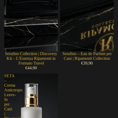
Esaurito
Serafino Collection | Discovery
Esaurito
Serafino – Eau de Parfum per
Kit – L'Essenza Ripamonti in
Cani | Ripamonti Collection
Formato Travel
€39,90
€44,90
SETA
–
Crema
Anticrespo
Leave-
In
per
Cani
|